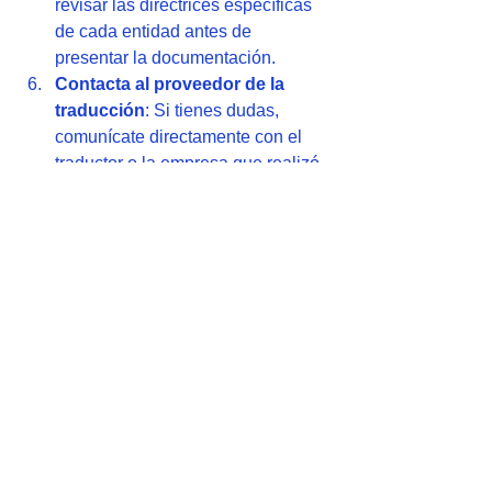
revisar las directrices específicas 
de cada entidad antes de 
presentar la documentación.
Contacta al proveedor de la 
traducción
: Si tienes dudas, 
comunícate directamente con el 
traductor o la empresa que realizó 
la traducción para confirmar su 
validez o solicitar una nueva copia 
certificada.
No hagas NUNCA una traducción 
con un proveedor que no esté 
debidamente matriculado. Pones 
en riesgo la validez de la 
traducción.