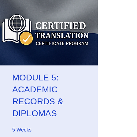
MODULE 5:
ACADEMIC
RECORDS &
DIPLOMAS
5 Weeks
5
Weeks